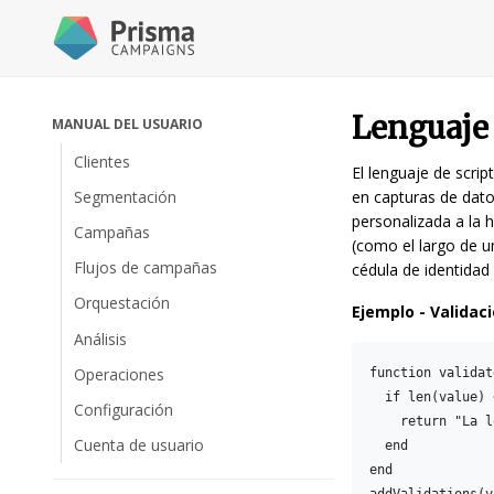
Lenguaje 
MANUAL DEL USUARIO
Clientes
El lenguaje de scri
Segmentación
en capturas de dato
personalizada a la 
Campañas
(como el largo de u
Flujos de campañas
cédula de identidad
Orquestación
Ejemplo - Validac
Análisis
Operaciones
function validat
  if len(value) 
Configuración
    return "La l
Cuenta de usuario
  end

end
