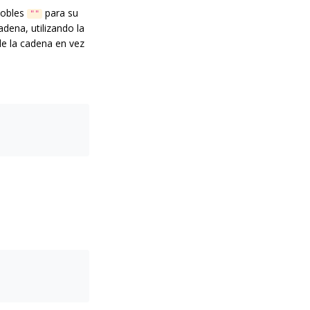
dobles
para su
""
dena, utilizando la
de la cadena en vez