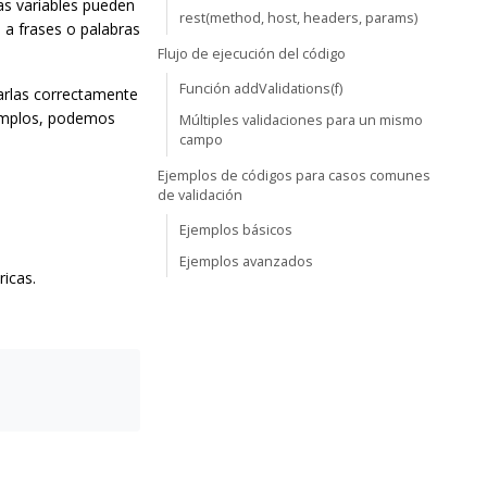
as variables pueden
rest(method, host, headers, params)
 a frases o palabras
Flujo de ejecución del código
Función addValidations(f)
icarlas correctamente
jemplos, podemos
Múltiples validaciones para un mismo
campo
Ejemplos de códigos para casos comunes
de validación
Ejemplos básicos
Ejemplos avanzados
icas.