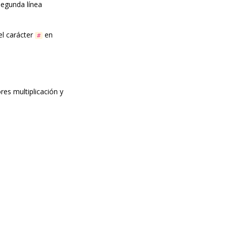
segunda línea
el carácter
en
#
res multiplicación y