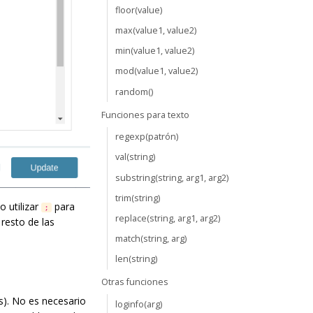
floor(value)
max(value1, value2)
min(value1, value2)
mod(value1, value2)
random()
Funciones para texto
regexp(patrón)
val(string)
substring(string, arg1, arg2)
trim(string)
 utilizar
para
;
replace(string, arg1, arg2)
 resto de las
match(string, arg)
len(string)
Otras funciones
s). No es necesario
loginfo(arg)