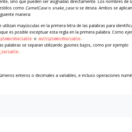
ente, sino que pueden ser asignadas directamente. Los nombres de l
o estilos como
CamelCase
o
snake_case
si se desea. Ambos se aplican
iguiente manera:
se utilizan mayúsculas en la primera letra de las palabras para identif
unque es posible exceptuar esta regla en la primera palabra. Como e
o
.
ipleWordVariable
multipleWordVariable
 las palabras se separan utilizando guiones bajos, como por ejemplo
.
_variable
números enteros o decimales a variables, e incluso operaciones numér