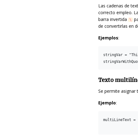
Las cadenas de text
correcto empleo. La
barra invertida
pa
\
de convertirlas en d
Ejemplos
:
stringVar = "Thi
Texto multilí
Se permite asignar t
Ejemplo
:
multiLineText = 