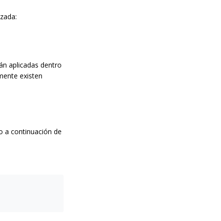
izada:
rán aplicadas dentro
amente existen
 o a continuación de