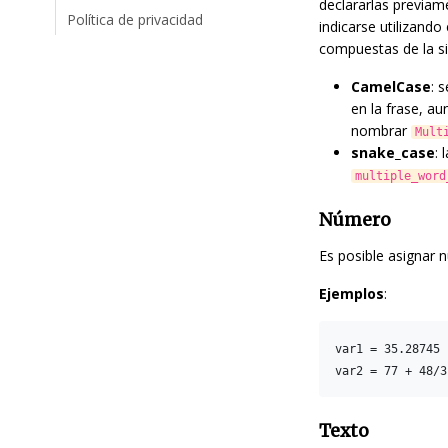
declararlas previam
Política de privacidad
indicarse utilizand
compuestas de la s
CamelCase
: 
en la frase, a
nombrar
Mult
snake_case
:
multiple_word
Número
Es posible asignar 
Ejemplos
:
var1 = 35.28745

Texto