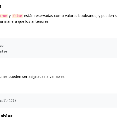
s
y
están reservadas como valores booleanos, y pueden s
true
false
ma manera que los anteriores.
e

iones pueden ser asignadas a variables.
iables