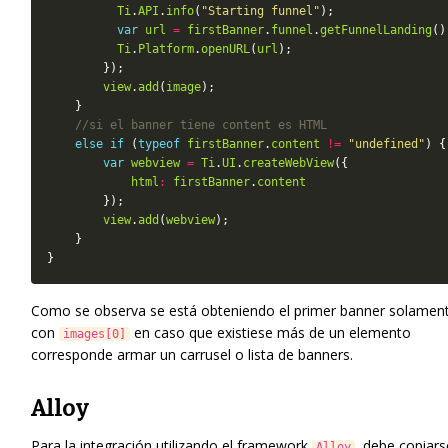
Ti
.
API
.
info
(
"Starting funnel"
var
url
=
firstBanner
.
funnel
.
getFunnelLanding
Ti
.
Platform
.
openURL
(
url
view
.
add
(
image
else
if
 (
typeof
firstBanner
.
content
!=
"undefined"
var
webview
=
Ti
.
UI
.
createWebView
html
:
firstBanner
.
content
view
.
add
(
webview
Como se observa se está obteniendo el primer banner solamen
con
en caso que existiese más de un elemento
images[0]
corresponde armar un carrusel o lista de banners.
Alloy
Para la integración utilizando el framework
, debe copiars
Alloy