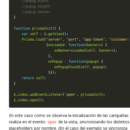
function
prismaInit
var
self
=
$
.
getView
Prisma
.
load
(
"server"
, 
"port"
, 
"app-token"
, 
"customer-
                {
onLoaded
:
function
(
banners
onBannersLoaded
(
self
, 
banners
onPopup
:
function
(
popup
onPopupFound
(
self
, 
popup
return
self
$
.
index
.
addEventListener
(
'open'
, 
prismaInit
$
.
index
.
open
En este caso como se observa la inicialización de las campañas
realiza en el evento
de la vista, sincronizando los distintos
open
placeholders por nombre. (En el caso del ejemplo se sincroniza