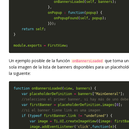
onBannersLoaded
(
self
, 
banners
onPopup
:
function
(
popup
onPopupFound
(
self
, 
popup
return
self
module
.
exports
=
FirstView
Un ejemplo posible de la función
que toma un
onBannersLoaded
sola imagen de la lista de banners disponibles para un placehold
la siguiente:
function
onBannersLoaded
(
view
, 
banners
var
placeholderDefinition
=
banners
[
"MainGeneral"
var
firstBanner
=
placeholderDefinition
.
images
[
0
if
 (
typeof
firstBanner
.
link
!=
"undefined"
var
image
=
Ti
.
UI
.
createImageView
({
image
:
firstBa
image
.
addEventListener
(
'click'
,
function
(
e