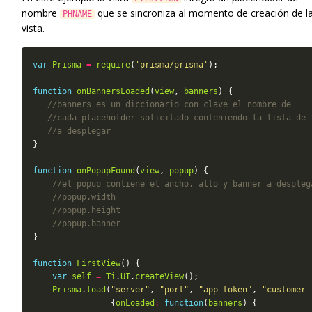
nombre
que se sincroniza al momento de creación de l
PHNAME
vista.
var
Prisma
=
require
(
'prisma/prisma'
function
onBannersLoaded
(
view
, 
banners
function
onPopupFound
(
view
, 
popup
function
FirstView
var
self
=
Ti
.
UI
.
createView
Prisma
.
load
(
"server"
, 
"port"
, 
"app-token"
, 
"customer-
                {
onLoaded
:
function
(
banners