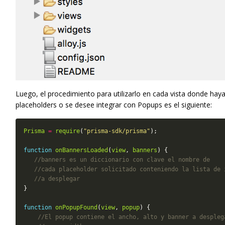
Luego, el procedimiento para utilizarlo en cada vista donde hay
placeholders o se desee integrar con Popups es el siguiente:
Prisma
=
require
(
"prisma-sdk/prisma"
function
onBannersLoaded
(
view
, 
banners
function
onPopupFound
(
view
, 
popup